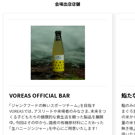
会場出店店舗
VOREAS OFFICIAL BAR
鮨た
「ジャンクフードの無いスポーツチーム」を目指す
鮨のみ
VOREASでは、アスリートや来場者のみなさま、未来をつ
まぐろ
くる子どもたちの健康的な食生活を願った製品を展開
の米か
中。今回はその中から、国産の有機原材料にこだわった
量の米
「生ハニージンジャー」を中心にご用意いたします！
無き極
供いた