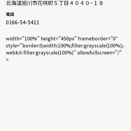
北海道旭川市花咲町５丁目４０４０−１９
電話
0166-54-5411
width=”100%” height=”450px” frameborder=”0″
style=”border:0;width:100%;filter:grayscale(100%);-
webkit-filter:grayscale(100%)” allowfullscreen=”/”
>