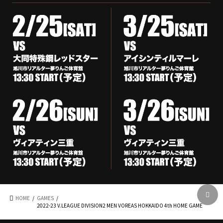
HOME
GAMES
2022-23 V.LEAGUE DIVISION2 MEN VOREAS HOKKAIDO 4th HOME GAME