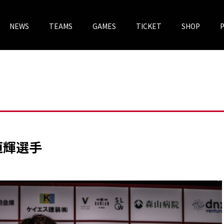
NEWS
TEAMS
GAMES
TICKET
SHOP
チケットV
VOREAS MEGASTORE
村恒輝選手