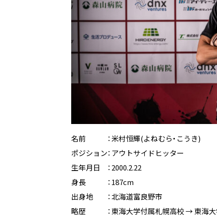
名前 ：米村恒輝(よねむら・こうき)
ポジション：アウトサイドヒッター
生年月日 ：2000.2.22
身長 ：187cm
出身地 ：北海道富良野市
略歴 ：東海大学付属札幌高校 → 東海大学