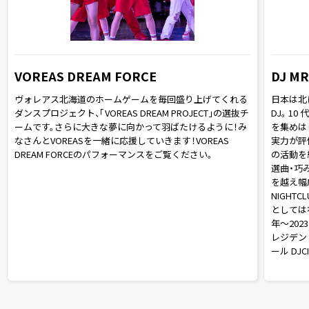
VOREAS DREAM FORCE
DJ MR
ヴォレアス北海道のホームゲームを毎回盛り上げてくれる
日本は北
ダンスプロジェクト、「VOREAS DREAM PROJECT」の選抜チ
DJ。 1
ームです。さらに大きな夢に向かって羽ばたけるように！み
を集めは
なさんとVOREASを一緒に応援していきます！VOREAS
実力が評価さ
DREAM FORCEのパフォーマンスをご覧ください。
の活動を経
選曲・巧
を越え幅広
NIGHTC
としては初の
年～202
レジデン
ール DJCI