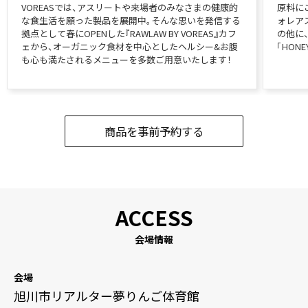
VOREASでは、アスリートや来場者のみなさまの健康的
原料に
な食生活を願った製品を展開中。そんな思いを発信する
ォレア
拠点として春にOPENした『RAWLAW BY VOREAS』カフ
の他に
ェから、オーガニック食材を中心としたヘルシー&お腹
「HO
も心も満たされるメニューを多数ご用意いたします！
商品を事前予約する
会場情報
会場
旭川市リアルター夢りんご体育館