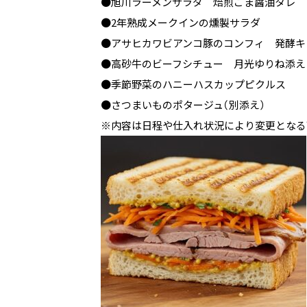
●旭川ラーメンサラダ 焙煎ごま醤油タレ
●2年熟成メークインの燻製サラダ
●アサヒカワビアンコ豚のコンフィ 発酵キ
●高砂牛のビーフシチュー 月光ゆりね添え
●季節野菜のハニーハスカップピクルス
●さつまいものポタージュ（別添え）
※内容は日程や仕入れ状況により変更となる