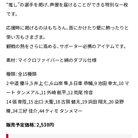
“推し”の選手を掲げ、声援を届けることができる特別な一枚
です。
応援時に掲げるのはもちろん、首にかけたり壁に飾ったりと
使い方もさまざま。
観戦の熱をさらに高める、サポーター必携のアイテムです。
素材：マイクロファイバーと綿のダブル仕様
種類：全15種類
2 中道 優斗,5 井上 仁,6 山岸 隼,8 日車 恭輔,9 池田 幸太,10 マ
ート タンメアル,11 外崎 航平,12 荒尾 怜音
14 張 育陞,15 出口 大聖,18 古賀 健太,19 浜田 翔太,20 染野
輝,34 三好 佳介,44 ティモ タンメマー
販売予定価格：2,530円