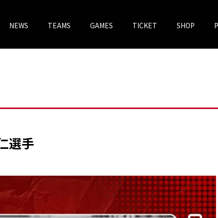
NEWS
TEAMS
GAMES
TICKET
SHOP
チケットV
VOREAS MEGASTORE
 仁選手