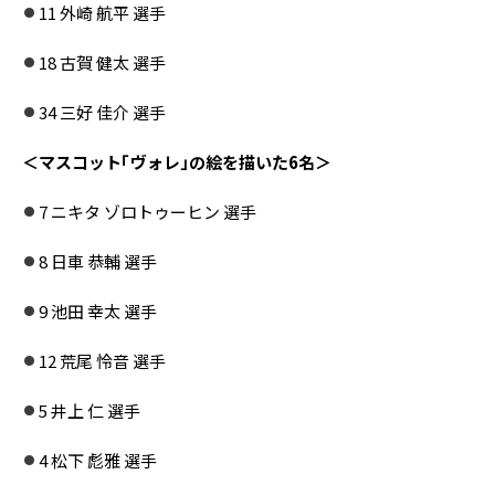
11 外崎 航平 選手
18 古賀 健太 選手
34 三好 佳介 選手
＜マスコット「ヴォレ」の絵を描いた6名＞
7 ニキタ ゾロトゥーヒン 選手
8 日車 恭輔 選手
9 池田 幸太 選手
12 荒尾 怜音 選手
5 井上 仁 選手
4 松下 彪雅 選手