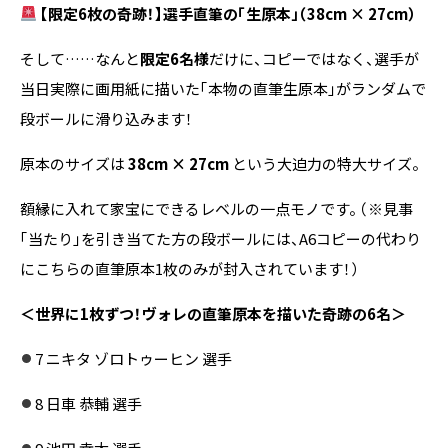
【限定6枚の奇跡！】選手直筆の「生原本」（38cm × 27cm）
そして……なんと
限定6名様
だけに、コピーではなく、選手が
当日実際に画用紙に描いた「本物の直筆生原本」がランダムで
段ボールに滑り込みます！
原本のサイズは
38cm × 27cm
という大迫力の特大サイズ。
額縁に入れて家宝にできるレベルの一点モノです。 （※見事
「当たり」を引き当てた方の段ボールには、A6コピーの代わり
にこちらの直筆原本1枚のみが封入されています！）
＜世界に1枚ずつ！ヴォレの直筆原本を描いた奇跡の6名＞
7 ニキタ ゾロトゥーヒン 選手
8 日車 恭輔 選手