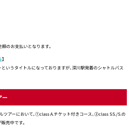
全額のお支払いとなります。
ら
】
ーというタイトルになっておりますが、深川駅発着のシャトルバス
アー
において、①class A.チケット付きコース、②class SS./S.の
が販売中です。