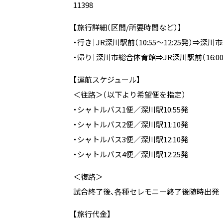
11398
【旅行詳細（区間/所要時間など）】
・行き｜JR深川駅前（10:55～12:25発）⇒深
・帰り｜深川市総合体育館⇒JR深川駅前（16:00～
【運航スケジュール】
＜往路＞（以下より希望便を指定）
・シャトルバス1便／深川駅10:55発
・シャトルバス2便／深川駅11:10発
・シャトルバス3便／深川駅12:10発
・シャトルバス4便／深川駅12:25発
＜復路＞
試合終了後、各種セレモニー終了後随時出発
【旅行代金】