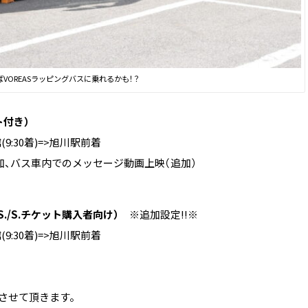
VOREASラッピングバスに乗れるかも！？
ト付き）
9:30着)=>旭川駅前着
、バス車内でのメッセージ動画上映（追加）
S./S.チケット購入者向け）
※追加設定!!※
9:30着)=>旭川駅前着
確認させて頂きます。