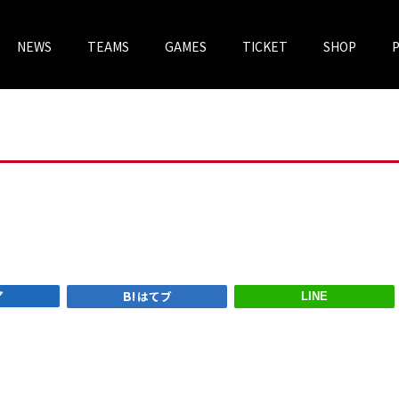
NEWS
TEAMS
GAMES
TICKET
SHOP
チケットV
VOREAS MEGASTORE
ア
はてブ
LINE