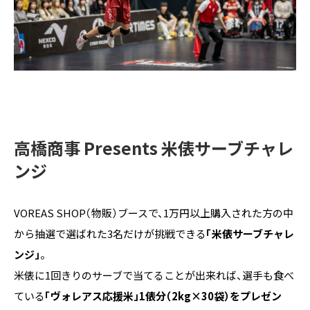
高橋商事 Presents 米俵サーブチャレ
ンジ
VOREAS SHOP（物販）ブースで、1万円以上購入された方の中
から抽選で選ばれた3名だけが挑戦できる
「米俵サーブチャレ
ンジ」
。
米俵に1回きりのサーブで当てることが出来れば、選手も食べ
ている
「ヴォレアス応援米」1俵分（2kg×30袋）をプレゼン